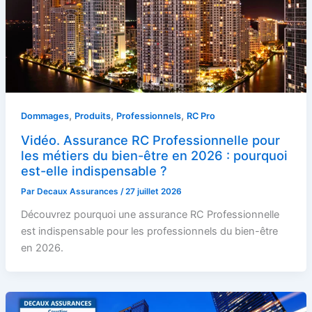
,
,
,
Dommages
Produits
Professionnels
RC Pro
Vidéo. Assurance RC Professionnelle pour
les métiers du bien-être en 2026 : pourquoi
est-elle indispensable ?
Par
Decaux Assurances
/
27 juillet 2026
Découvrez pourquoi une assurance RC Professionnelle
est indispensable pour les professionnels du bien-être
en 2026.