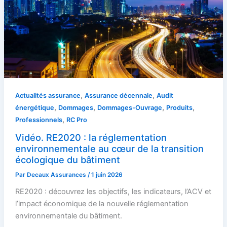
,
,
Actualités assurance
Assurance décennale
Audit
,
,
,
,
énergétique
Dommages
Dommages-Ouvrage
Produits
,
Professionnels
RC Pro
Vidéo. RE2020 : la réglementation
environnementale au cœur de la transition
écologique du bâtiment
Par
Decaux Assurances
/
1 juin 2026
RE2020 : découvrez les objectifs, les indicateurs, l’ACV et
l’impact économique de la nouvelle réglementation
environnementale du bâtiment.