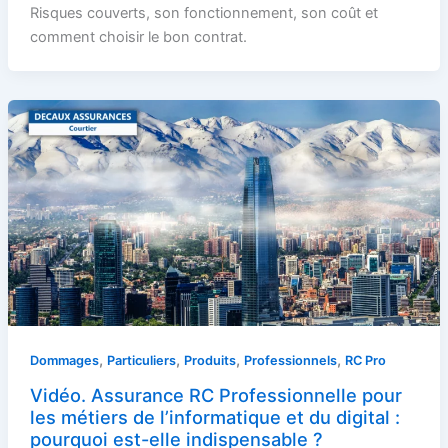
Risques couverts, son fonctionnement, son coût et
comment choisir le bon contrat.
,
,
,
,
Dommages
Particuliers
Produits
Professionnels
RC Pro
Vidéo. Assurance RC Professionnelle pour
les métiers de l’informatique et du digital :
pourquoi est-elle indispensable ?