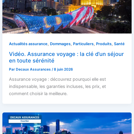
,
,
,
,
Actualités assurance
Dommages
Particuliers
Produits
Santé
Vidéo. Assurance voyage : la clé d’un séjour
en toute sérénité
Par
Decaux Assurances
/
8 juin 2026
Assurance voyage : découvrez pourquoi elle est
indispensable, les garanties incluses, les prix, et
comment choisir la meilleure.