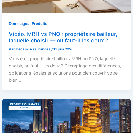
,
Dommages
Produits
Vidéo. MRH vs PNO : propriétaire bailleur,
laquelle choisir — ou faut-il les deux ?
Par
Decaux Assurances
/
11 juin 2026
Vous êtes propriétaire bailleur : MRH ou PNO, laquelle
choisir, ou faut-il les deux ? Décryptage des différences,
obligations légales et solutions pour bien couvrir votre
bien…