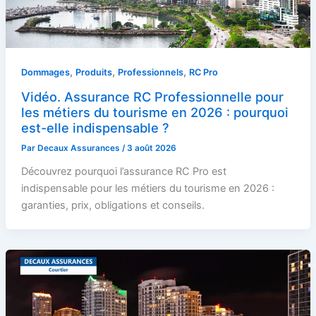
,
,
,
Dommages
Produits
Professionnels
RC Pro
Vidéo. Assurance RC Professionnelle pour
les métiers du tourisme en 2026 : pourquoi
est-elle indispensable ?
Par
Decaux Assurances
/
3 août 2026
Découvrez pourquoi l’assurance RC Pro est
indispensable pour les métiers du tourisme en 2026 :
garanties, prix, obligations et conseils.