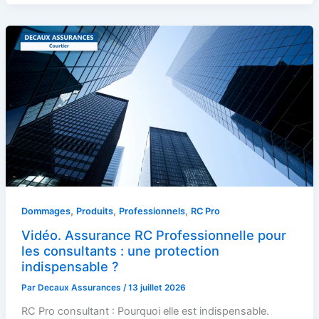
,
,
,
Dommages
Produits
Professionnels
RC Pro
Vidéo. Assurance RC Professionnelle pour
les consultants : une protection
indispensable ?
Par
Decaux Assurances
/
13 juillet 2026
RC Pro consultant : Pourquoi elle est indispensable.