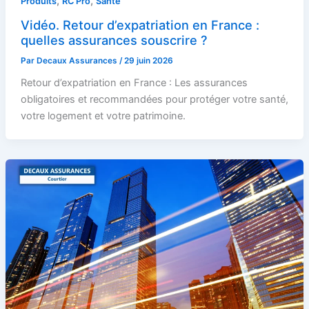
,
,
Produits
RC Pro
Santé
Vidéo. Retour d’expatriation en France :
quelles assurances souscrire ?
Par
Decaux Assurances
/
29 juin 2026
Retour d’expatriation en France : Les assurances
obligatoires et recommandées pour protéger votre santé,
votre logement et votre patrimoine.