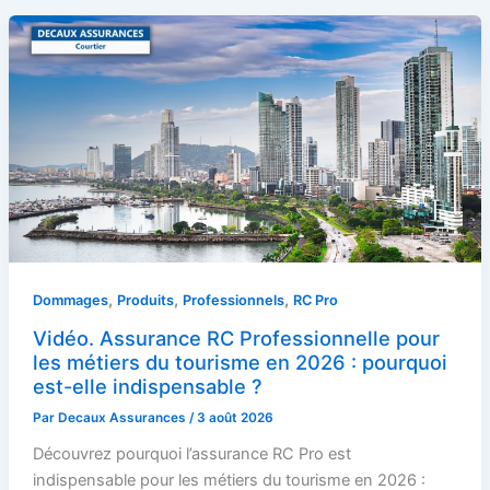
,
,
,
Dommages
Produits
Professionnels
RC Pro
Vidéo. Assurance RC Professionnelle pour
les métiers du tourisme en 2026 : pourquoi
est-elle indispensable ?
Par
Decaux Assurances
/
3 août 2026
Découvrez pourquoi l’assurance RC Pro est
indispensable pour les métiers du tourisme en 2026 :