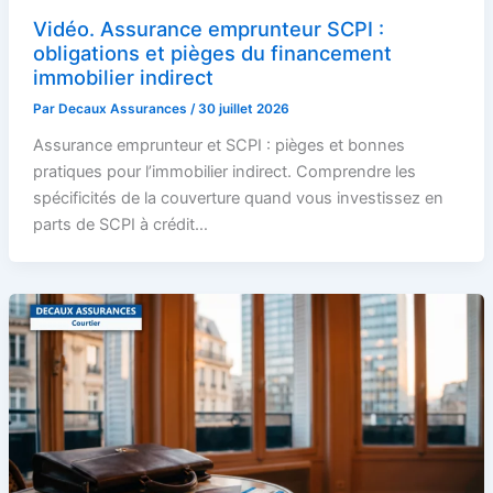
Vidéo. Assurance emprunteur SCPI :
obligations et pièges du financement
immobilier indirect
Par
Decaux Assurances
/
30 juillet 2026
Assurance emprunteur et SCPI : pièges et bonnes
pratiques pour l’immobilier indirect. Comprendre les
spécificités de la couverture quand vous investissez en
parts de SCPI à crédit…