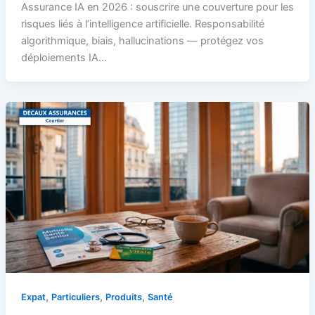
Assurance IA en 2026 : souscrire une couverture pour les
risques liés à l’intelligence artificielle. Responsabilité
algorithmique, biais, hallucinations — protégez vos
déploiements IA…
,
,
,
Expat
Particuliers
Produits
Santé