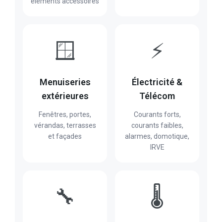
éléments accessoires
🪟
⚡
Menuiseries
Électricité &
extérieures
Télécom
Fenêtres, portes,
Courants forts,
vérandas, terrasses
courants faibles,
et façades
alarmes, domotique,
IRVE
🔧
🌡️