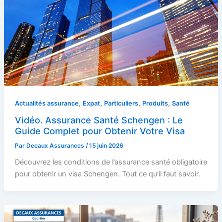
,
,
,
,
Actualités assurance
Expat
Particuliers
Produits
Santé
Vidéo. Assurance Santé Schengen : Le
Guide Complet pour Obtenir Votre Visa
Par
Decaux Assurances
/
15 juin 2026
Découvrez les conditions de l’assurance santé obligatoire
pour obtenir un visa Schengen. Tout ce qu’il faut savoir.