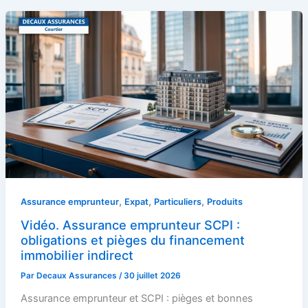
,
,
,
Assurance emprunteur
Expat
Particuliers
Produits
Vidéo. Assurance emprunteur SCPI :
obligations et pièges du financement
immobilier indirect
Par
Decaux Assurances
/
30 juillet 2026
Assurance emprunteur et SCPI : pièges et bonnes