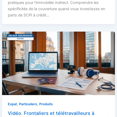
pratiques pour l’immobilier indirect. Comprendre les
spécificités de la couverture quand vous investissez en
parts de SCPI à crédit…
,
,
Expat
Particuliers
Produits
Vidéo. Frontaliers et télétravailleurs à