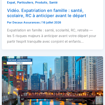
,
,
,
Expat
Particuliers
Produits
Santé
Vidéo. Expatriation en famille : santé,
scolaire, RC à anticiper avant le départ
Par
Decaux Assurances
/
16 juillet 2026
Expatriation en famille : santé, scolarité, RC, retraite —
les 5 risques majeurs à anticiper avant votre départ pour
partir l’esprit tranquille avec conjoint et enfants…