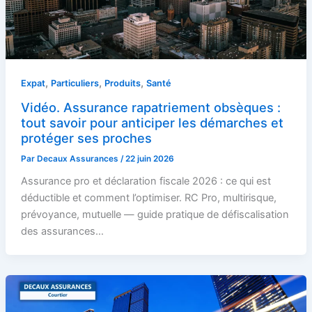
,
,
,
Expat
Particuliers
Produits
Santé
Vidéo. Assurance rapatriement obsèques :
tout savoir pour anticiper les démarches et
protéger ses proches
Par
Decaux Assurances
/
22 juin 2026
Assurance pro et déclaration fiscale 2026 : ce qui est
déductible et comment l’optimiser. RC Pro, multirisque,
prévoyance, mutuelle — guide pratique de défiscalisation
des assurances…