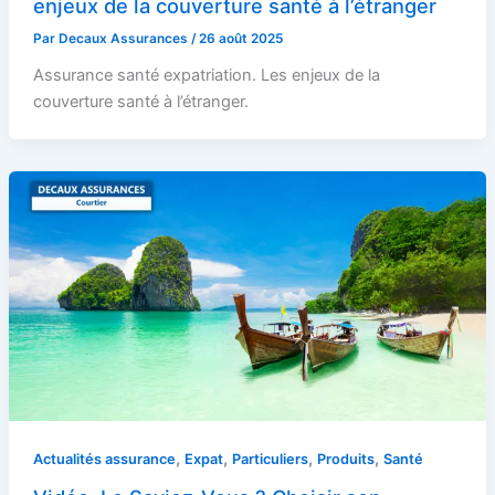
enjeux de la couverture santé à l’étranger
Par
Decaux Assurances
/
26 août 2025
Assurance santé expatriation. Les enjeux de la
couverture santé à l’étranger.
,
,
,
,
Actualités assurance
Expat
Particuliers
Produits
Santé