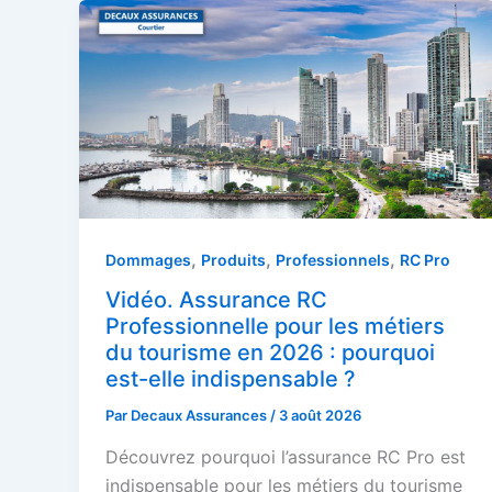
,
,
,
Dommages
Produits
Professionnels
RC Pro
Vidéo. Assurance RC
Professionnelle pour les métiers
du tourisme en 2026 : pourquoi
est-elle indispensable ?
Par
Decaux Assurances
/
3 août 2026
Découvrez pourquoi l’assurance RC Pro est
indispensable pour les métiers du tourisme