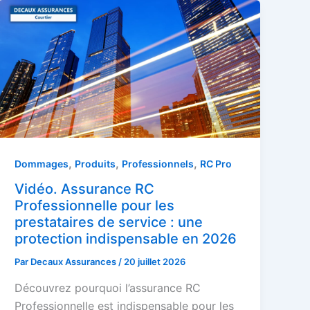
,
,
,
Dommages
Produits
Professionnels
RC Pro
Vidéo. Assurance RC
Professionnelle pour les
prestataires de service : une
protection indispensable en 2026
Par
Decaux Assurances
/
20 juillet 2026
Découvrez pourquoi l’assurance RC
Professionnelle est indispensable pour les