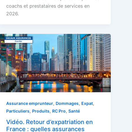
coachs et prestataires de services en
2026.
,
,
,
Assurance emprunteur
Dommages
Expat
,
,
,
Particuliers
Produits
RC Pro
Santé
Vidéo. Retour d’expatriation en
France : quelles assurances