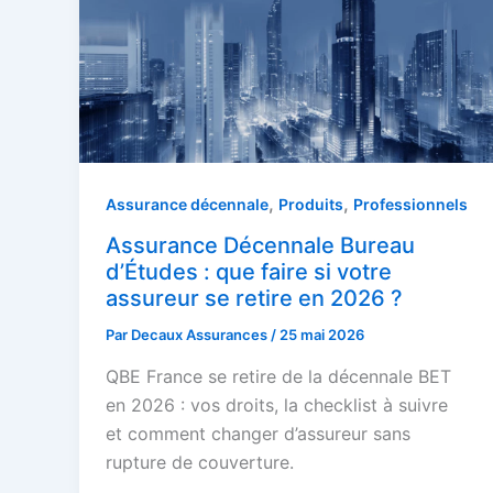
,
,
Assurance décennale
Produits
Professionnels
Assurance Décennale Bureau
d’Études : que faire si votre
assureur se retire en 2026 ?
Par
Decaux Assurances
/
25 mai 2026
QBE France se retire de la décennale BET
en 2026 : vos droits, la checklist à suivre
et comment changer d’assureur sans
rupture de couverture.