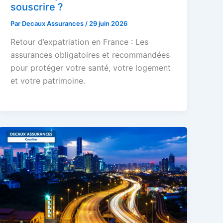
souscrire ?
Par
Decaux Assurances
/
29 juin 2026
Retour d’expatriation en France : Les
assurances obligatoires et recommandées
pour protéger votre santé, votre logement
et votre patrimoine.