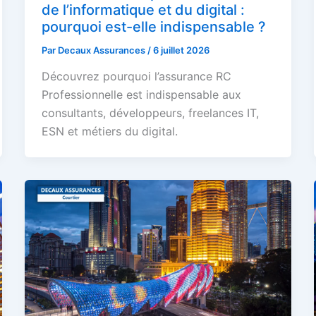
de l’informatique et du digital :
pourquoi est-elle indispensable ?
Par
Decaux Assurances
/
6 juillet 2026
Découvrez pourquoi l’assurance RC
Professionnelle est indispensable aux
consultants, développeurs, freelances IT,
ESN et métiers du digital.