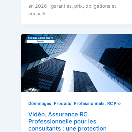
en 2026 : garanties, prix, obligations et
conseils.
,
,
,
Dommages
Produits
Professionnels
RC Pro
Vidéo. Assurance RC
Professionnelle pour les
consultants : une protection