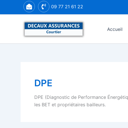
Aller
09 77 21 61 22
au
contenu
Accueil
DPE
DPE (Diagnostic de Performance Énergétique
les BET et propriétaires bailleurs.