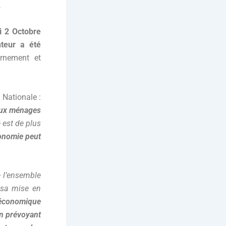
.
i 2 Octobre
nteur a été
rnement et
 Nationale :
aux ménages
é est de plus
conomie peut
de l’ensemble
 sa mise en
e économique
en prévoyant