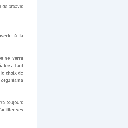
i de préavis
verte à la
s se verra
iable à tout
le choix de
n organisme
ra toujours
faciliter ses