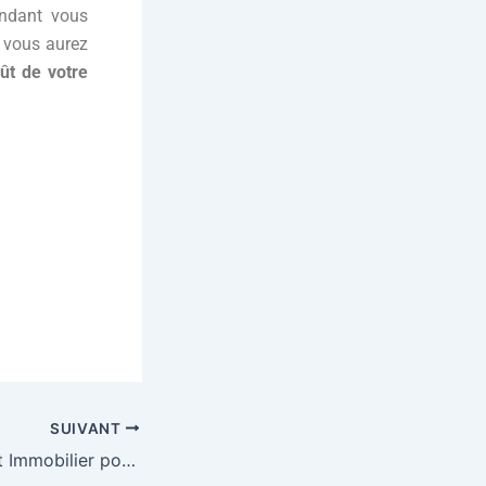
endant vous
, vous aurez
ût de votre
SUIVANT
Assurance de Prêt Immobilier pour Expatriés à Shanghai – Assurance Emprunteur pour Expat ✈️🌏🏠?