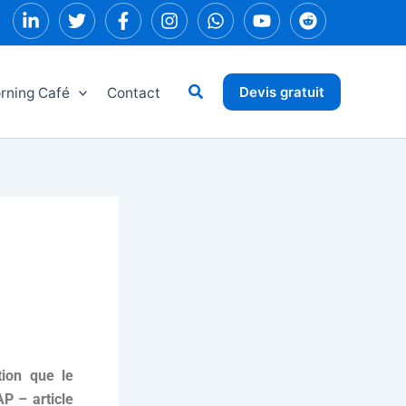
Rechercher
Devis gratuit
rning Café
Contact
tion que le
AP – article