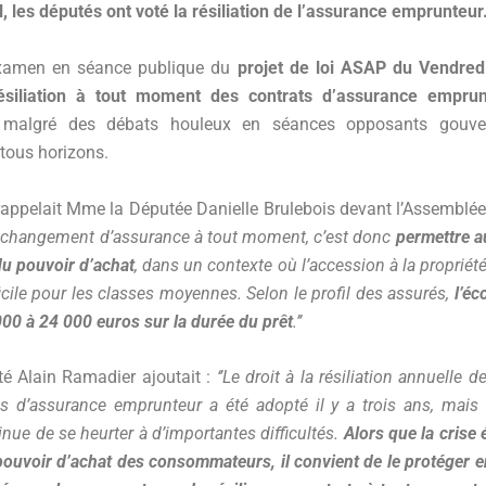
, les députés ont voté la résiliation de l’assurance emprunteur
examen en séance publique du
projet de loi ASAP du Vendred
ésiliation à tout moment des contrats d’assurance empru
malgré des débats houleux en séances opposants gouve
tous horizons.
ppelait Mme la Députée Danielle Brulebois devant l’Assemblée
 le changement d’assurance à tout moment, c’est donc
permettre 
u pouvoir d’achat
, dans un contexte où l’accession à la propriét
ficile pour les classes moyennes. Selon le profil des assurés,
l’é
000 à 24 000 euros sur la durée du prêt
.’’
é Alain Ramadier ajoutait :
‘’Le droit à la résiliation annuelle 
ts d’assurance emprunteur a été adopté il y a trois ans, mais
nue de se heurter à d’importantes difficultés.
Alors que la cris
ouvoir d’achat des consommateurs, il convient de le protéger 