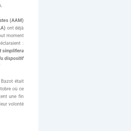
).
istes (AAM)
AA)
ont déjà
 tout moment
éclaraient :
 simplifiera
du dispositif
Bazot était
tobre où ce
tent une fin
 leur volonté