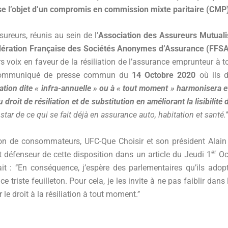
se l’objet d’un compromis en commission mixte paritaire (CMP
sureurs, réunis au sein de l’
Association des Assureurs Mutual
ération Française des Sociétés Anonymes d’Assurance (FFS
s voix en faveur de la résiliation de l’assurance emprunteur à
ommuniqué de presse commun du
14 Octobre 2020
où ils d
iation dite « infra-annuelle » ou à « tout moment »
harmonisera et
u droit de résiliation et de substitution en améliorant la lisibilité 
instar de ce qui se fait déjà en assurance auto, habitation et santé.’’
ion de consommateurs, UFC-Que Choisir et son président Alain 
er
t défenseur de cette disposition dans un article du Jeudi 1
Oc
ait : ‘’En conséquence, j’espère des parlementaires qu’ils adop
e triste feuilleton. Pour cela, je les invite à ne pas faiblir dans
 le droit à la résiliation à tout moment.’’