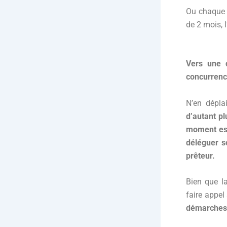
Ou chaque a
de 2 mois, l
Vers une 
concurrenc
N’en déplai
d’autant pl
moment es
déléguer s
prêteur.
Bien que l
faire appe
démarches 