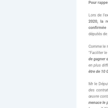
Pour rappel
Lors de l’
2020, la r
confirmée
députés de 
Comme le ra
‘
’Faciliter
de gagner d
en plus dif
être de 10 
Mr le Déput
des contra
œuvre conti
menace le p