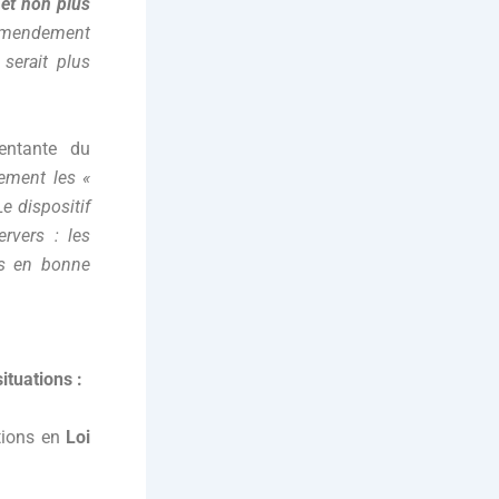
 et non plus
mendement
 serait plus
entante du
uement les «
e dispositif
rvers : les
es en bonne
ituations :
étions en
Loi