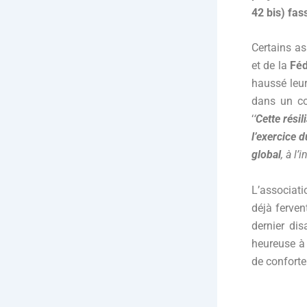
42 bis) fas
Certains as
et de la
Féd
haussé leur
dans un c
‘
‘
Cette résil
l’exercice d
global
, à l’
L’associat
déjà ferven
dernier dis
heureuse à c
de conforter