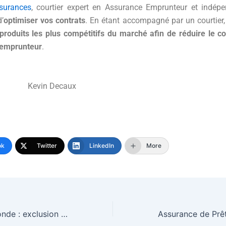
surances
, courtier expert en Assurance Emprunteur et indép
’
optimiser vos contrats
. En étant accompagné par un courtier
produits les plus compétitifs du marché afin de réduire le co
 emprunteur
.
n Decaux
ok
Twitter
LinkedIn
More
Incendies en Gironde : exclusion de la procédure de catastrophe naturelle