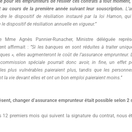
ité pour les emprunteurs de résilier ces contrats à tout moment,
 au cours de la première année suivant leur souscription.
L’a
dre le dispositif de résiliation instauré par la loi Hamon, qui
 le dispositif de résiliation annuelle en vigueur.’’
e Mme Agnès Pannier-Runacher, Ministre déléguée représ
nt affirmait :
‘’Si les banques en sont réduites à traiter uniq
ques », elles augmenteront le coût de l’assurance emprunteur. L
commission spéciale pourrait donc avoir, in fine, un effet pe
les plus vulnérables paieraient plus, tandis que les personn
t la vie devant elles et ont un bon emploi paieraient moins.’’
sent, changer d’assurance emprunteur était possible selon 2 s
 12 premiers mois qui suivent la signature du contrat, nous 