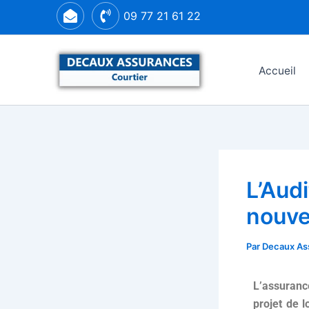
Aller
09 77 21 61 22
au
contenu
Accueil
L’Audi
nouve
Par
Decaux As
L’assuranc
projet de l