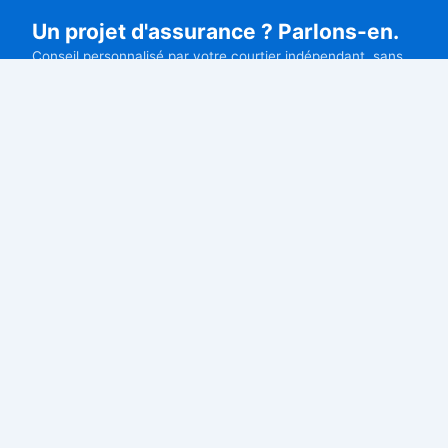
Un projet d'assurance ? Parlons-en.
Conseil personnalisé par votre courtier indépendant, sans
engagement.
Devis gratuit
09 77 21 61 22
DECAUX ASSURANCES
Courtier
Courtier en assurances indépendant à Neuilly-sur-Seine.
Professionnels, particuliers et expatriés : nous comparons
pour vous les meilleures offres du marché.
11 rue de Chartres, 92200 Neuilly-sur-Seine
contact@decauxassurances.com