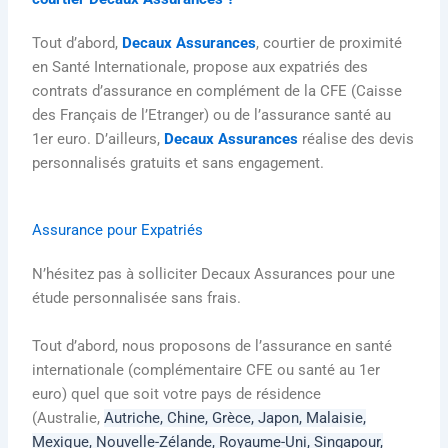
e
t
b
u
a
s
d
e
o
b
g
a
Tout d’abord,
Decaux Assurances
, courtier de proximité
en Santé Internationale, propose aux expatriés des
i
r
o
e
r
p
contrats d’assurance en complément de la CFE (Caisse
des Français de l’Etranger) ou de l’assurance santé au
n
k
a
p
1er euro. D’ailleurs,
Decaux Assurances
réalise des devis
personnalisés gratuits et sans engagement.
-
m
Assurance pour Expatriés
i
N’hésitez pas à solliciter Decaux Assurances pour une
n
étude personnalisée sans frais.
Tout d’abord, nous proposons de l’assurance en santé
internationale (complémentaire CFE ou santé au 1er
euro) quel que soit votre pays de résidence
(Australie,
Autriche,
Chine, Grèce, Japon, Malaisie,
Mexique, Nouvelle-Zélande,
Royaume-Uni,
Singapour,