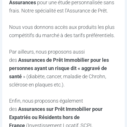
e
t
b
u
a
s
Assurances
pour une étude personnalisée sans
d
e
o
b
g
a
frais. Notre spécialité est l’Assurance de Prêt.
i
r
o
e
r
p
Nous vous donnons accès aux produits les plus
compétitifs du marché à des tarifs préférentiels.
n
k
a
p
Par ailleurs, nous proposons aussi
-
m
des
Assurances de Prêt Immobilier pour les
i
personnes ayant un risque dit « aggravé de
santé
» (diabète, cancer, maladie de Chrohn,
n
sclérose en plaques etc.).
Enfin, nous proposons également
des
Assurances sur Prêt Immobilier pour
Expatriés ou Résidents hors de
France
(Investissement Locatif, SCPI,