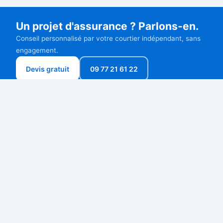
Un projet d'assurance ? Parlons-en.
Conseil personnalisé par votre courtier indépendant, sans
engagement.
Devis gratuit
09 77 21 61 22
DECAUX ASSURANCES
Courtier
Courtier en assurances indépendant à Neuilly-sur-Seine.
Professionnels, particuliers et expatriés : nous comparons
pour vous les meilleures offres du marché.
11 rue de Chartres, 92200 Neuilly-sur-Seine
contact@decauxassurances.com