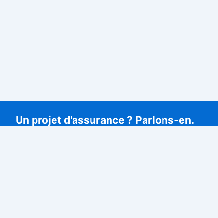
Un projet d'assurance ? Parlons-en.
Conseil personnalisé par votre courtier indépendant, sans
engagement.
Devis gratuit
09 77 21 61 22
DECAUX ASSURANCES