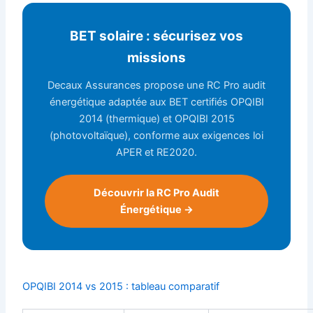
BET solaire : sécurisez vos
missions
Decaux Assurances propose une RC Pro audit
énergétique adaptée aux BET certifiés OPQIBI
2014 (thermique) et OPQIBI 2015
(photovoltaïque), conforme aux exigences loi
APER et RE2020.
Découvrir la RC Pro Audit
Énergétique →
OPQIBI 2014 vs 2015 : tableau comparatif