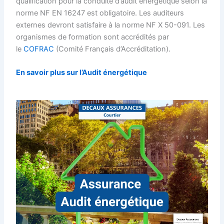
qualification pour la conduite d’audit énergétique selon la
norme NF EN 16247 est obligatoire. Les auditeurs
externes devront satisfaire à la norme NF X 50-091. Les
organismes de formation sont accrédités par
le
COFRAC
(Comité Français d’Accréditation).
En savoir plus sur l’Audit énergétique