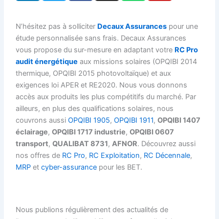
n
i
c
s
a
u
k
t
e
t
t
t
N’hésitez pas à solliciter
Decaux Assurances
pour une
e
t
b
a
s
u
étude personnalisée sans frais. Decaux Assurances
d
e
o
g
a
b
vous propose du sur-mesure en adaptant votre
RC Pro
i
r
o
r
p
e
audit énergétique
aux missions solaires (OPQIBI 2014
n
k
a
p
thermique, OPQIBI 2015 photovoltaïque) et aux
-
m
exigences loi APER et RE2020. Nous vous donnons
i
accès aux produits les plus compétitifs du marché. Par
n
ailleurs, en plus des qualifications solaires, nous
couvrons aussi
OPQIBI 1905
,
OPQIBI 1911
,
OPQIBI 1407
éclairage
,
OPQIBI 1717 industrie
,
OPQIBI 0607
transport
,
QUALIBAT 8731
,
AFNOR
. Découvrez aussi
nos offres de
RC Pro
,
RC Exploitation
,
RC Décennale
,
MRP
et
cyber-assurance
pour les BET.
Nous publions régulièrement des actualités de