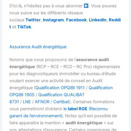
D’ici là, n’hésitez pas à vous abonner
. Vous pouvez
nous suivre sur les différents réseaux
sociaux
Twitter
,
Instagram
,
Facebook
,
LinkedIn
,
Reddi
t
et
TikTok
.
Assurance Audit énergétique
Notons que nous proposons de l’
assurance audit
énergétique
(RCP – RCE – RCD – RC Pro) réglementaire
pour les diagnostiqueurs immobilier ou bureau d’étude
voulant exercer une activité de conseil en Audit
énergétique (
Qualification OPQIBI 1911
/
Qualification
OPQIBI 1905
/
Qualification QUALIBAT
8731
/
LNE
/
AFNOR
/
Certibat
). Certaines formations
vous permettront d’obtenir
le
label RGE
(Reconnu
garant de l’environnement)
. Notez qu’il est possible de
faire apparaitre la mention «
audit énergétique
» sur
nos attestations d’assurance. Certains organismes de