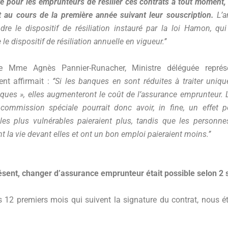
ité pour les emprunteurs de résilier ces contrats à tout moment,
 au cours de la première année suivant leur souscription.
L’a
dre le dispositif de résiliation instauré par la loi Hamon, qui
 le dispositif de résiliation annuelle en vigueur.’’
e Mme Agnès Pannier-Runacher, Ministre déléguée représ
nt affirmait :
‘’Si les banques en sont réduites à traiter uniq
ques », elles augmenteront le coût de l’assurance emprunteur. L
commission spéciale pourrait donc avoir, in fine, un effet pe
les plus vulnérables paieraient plus, tandis que les personn
t la vie devant elles et ont un bon emploi paieraient moins.’’
sent, changer d’assurance emprunteur était possible selon 2 s
 12 premiers mois qui suivent la signature du contrat, nous 