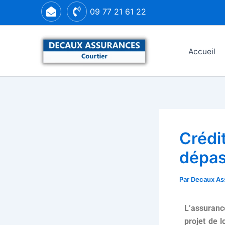
Aller
09 77 21 61 22
au
contenu
Accueil
Crédit
dépas
Par
Decaux As
L’assuranc
projet de l