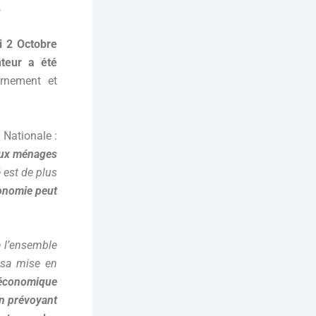
.
i 2 Octobre
nteur a été
rnement et
 Nationale :
aux ménages
é est de plus
conomie peut
de l’ensemble
 sa mise en
e économique
en prévoyant