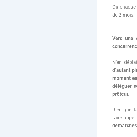
Ou chaque a
de 2 mois, l
Vers une 
concurrenc
N’en déplai
d’autant pl
moment es
déléguer s
prêteur.
Bien que l
faire appe
démarches 