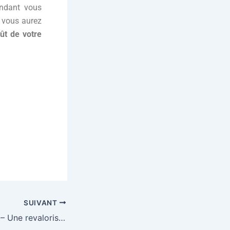
endant vous
, vous aurez
ût de votre
SUIVANT
Crédit Immobilier – Une revalorisation automatique du taux d’usure au 4ème trimestre.