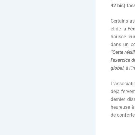
42 bis) fas
Certains as
et de la
Féd
haussé leur
dans un c
‘
‘
Cette résil
l’exercice d
global
, à l’
L’associat
déjà ferven
dernier dis
heureuse à c
de conforter