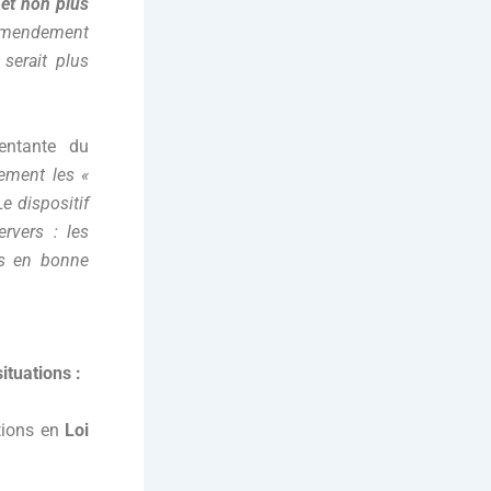
 et non plus
mendement
 serait plus
entante du
uement les «
e dispositif
rvers : les
es en bonne
ituations :
étions en
Loi