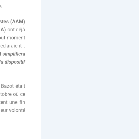
).
istes (AAM)
AA)
ont déjà
 tout moment
éclaraient :
 simplifiera
du dispositif
Bazot était
tobre où ce
tent une fin
 leur volonté