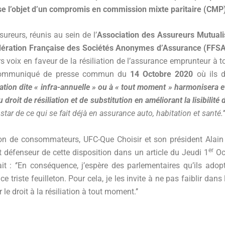
se l’objet d’un compromis en commission mixte paritaire (CMP
sureurs, réunis au sein de l’
Association des Assureurs Mutual
ération Française des Sociétés Anonymes d’Assurance (FFS
s voix en faveur de la résiliation de l’assurance emprunteur à
ommuniqué de presse commun du
14 Octobre 2020
où ils d
iation dite « infra-annuelle » ou à « tout moment »
harmonisera et
u droit de résiliation et de substitution en améliorant la lisibilité 
instar de ce qui se fait déjà en assurance auto, habitation et santé.’’
ion de consommateurs, UFC-Que Choisir et son président Alain 
er
t défenseur de cette disposition dans un article du Jeudi 1
Oc
ait : ‘’En conséquence, j’espère des parlementaires qu’ils adop
e triste feuilleton. Pour cela, je les invite à ne pas faiblir dans
 le droit à la résiliation à tout moment.’’