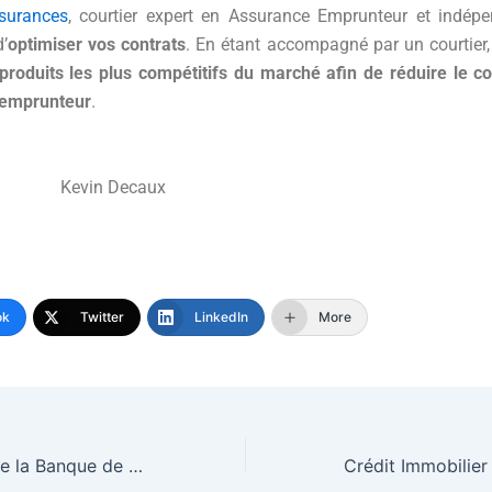
surances
, courtier expert en Assurance Emprunteur et indép
’
optimiser vos contrats
. En étant accompagné par un courtier
produits les plus compétitifs du marché afin de réduire le co
 emprunteur
.
n Decaux
ok
Twitter
LinkedIn
More
Divergences entre la Banque de France et les courtiers en crédit immobilier sur le taux d’usure