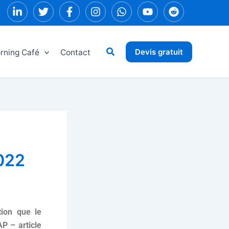
Rechercher
Devis gratuit
rning Café
Contact
022
tion que le
AP – article