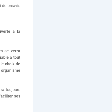
i de préavis
verte à la
s se verra
iable à tout
le choix de
n organisme
ra toujours
faciliter ses