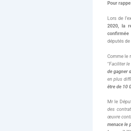
Pour rappel
Lors de l’
2020, la r
confirmée
députés de 
Comme le ra
‘
’Faciliter
de gagner d
en plus dif
être de 10 
Mr le Déput
des contra
œuvre conti
menace le p