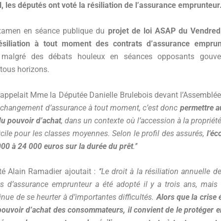
, les députés ont voté la résiliation de l’assurance emprunteur
examen en séance publique du
projet de loi ASAP du Vendred
ésiliation à tout moment des contrats d’assurance empru
malgré des débats houleux en séances opposants gouve
tous horizons.
ppelait Mme la Députée Danielle Brulebois devant l’Assemblée
 le changement d’assurance à tout moment, c’est donc
permettre 
u pouvoir d’achat
, dans un contexte où l’accession à la propriét
ficile pour les classes moyennes. Selon le profil des assurés,
l’é
000 à 24 000 euros sur la durée du prêt
.’’
é Alain Ramadier ajoutait :
‘’Le droit à la résiliation annuelle 
ts d’assurance emprunteur a été adopté il y a trois ans, mais
nue de se heurter à d’importantes difficultés.
Alors que la cris
ouvoir d’achat des consommateurs, il convient de le protéger 