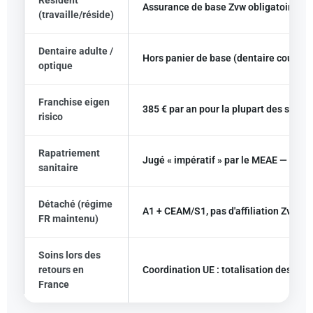
Résident
Assurance de base Zvw obligatoire aup
(travaille/réside)
Dentaire adulte /
Hors panier de base (dentaire couvert
optique
Franchise eigen
385 € par an pour la plupart des soins 
risico
Rapatriement
Jugé « impératif » par le MEAE — hors
sanitaire
Détaché (régime
A1 + CEAM/S1, pas d'affiliation Zvw 
FR maintenu)
Soins lors des
retours en
Coordination UE : totalisation des péri
France