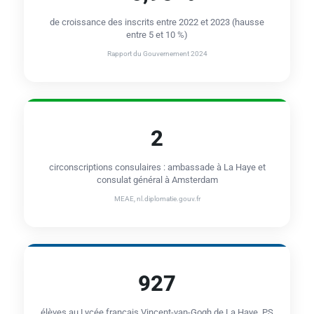
de croissance des inscrits entre 2022 et 2023 (hausse
entre 5 et 10 %)
Rapport du Gouvernement 2024
2
circonscriptions consulaires : ambassade à La Haye et
consulat général à Amsterdam
MEAE, nl.diplomatie.gouv.fr
927
élèves au Lycée français Vincent-van-Gogh de La Haye, PS