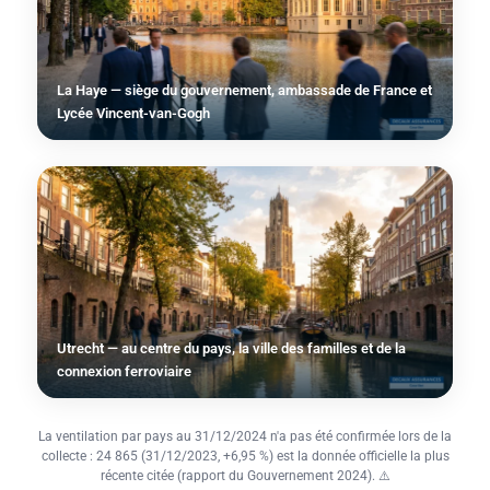
La Haye — siège du gouvernement, ambassade de France et
Lycée Vincent-van-Gogh
Utrecht — au centre du pays, la ville des familles et de la
connexion ferroviaire
La ventilation par pays au 31/12/2024 n'a pas été confirmée lors de la
collecte : 24 865 (31/12/2023, +6,95 %) est la donnée officielle la plus
récente citée (rapport du Gouvernement 2024). ⚠️