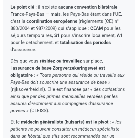
Le point clé :
il n'existe
aucune convention bilatérale
France-Pays-Bas — mais, les Pays-Bas étant dans l'UE,
c'est la
coordination européenne
(règlements (CE) n°
883/2004 et 987/2009) qui s'applique :
CEAM
pour les
séjours temporaires,
S1
pour s'inscrire localement,
A1
pour le détachement, et
totalisation des périodes
d'assurance.
Dès que vous
résidez ou travaillez
sur place,
l'
assurance de base Zorgverzekeringswet est
obligatoire
:
« Toute personne qui réside ou travaille aux
Pays-Bas doit souscrire une assurance de base »
(rijksoverheid.nl). Elle est financée par
« des cotisations
ainsi que par des primes mensuelles versées par les
assurés directement aux compagnies d'assurance
privées »
(CLEISS).
Et le
médecin généraliste (huisarts) est le pivot
:
« les
patients ne peuvent consulter un médecin spécialiste
dans un hôpital que s'ils sont recommandés par un