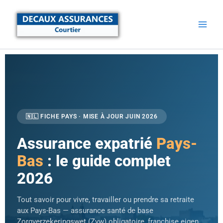
Aller
au
contenu
🇳🇱 FICHE PAYS · MISE À JOUR JUIN 2026
Assurance expatrié
Pays-
Bas
: le guide complet
2026
Tout savoir pour vivre, travailler ou prendre sa retraite
aux Pays-Bas — assurance santé de base
Zorgverzekeringswet (Zvw) obligatoire, franchise eigen