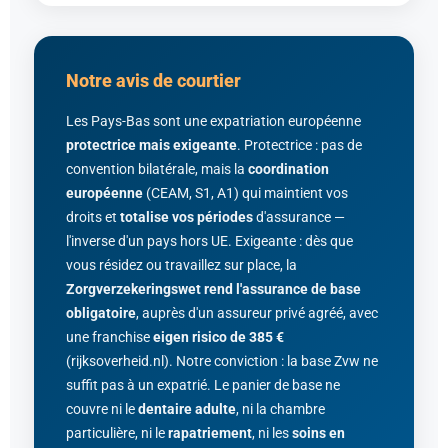
Notre avis de courtier
Les Pays-Bas sont une expatriation européenne
protectrice mais exigeante
. Protectrice : pas de
convention bilatérale, mais la
coordination
européenne
(CEAM, S1, A1) qui maintient vos
droits et
totalise vos périodes
d'assurance —
l'inverse d'un pays hors UE. Exigeante : dès que
vous résidez ou travaillez sur place, la
Zorgverzekeringswet rend l'assurance de base
obligatoire
, auprès d'un assureur privé agréé, avec
une franchise
eigen risico de 385 €
(rijksoverheid.nl). Notre conviction : la base Zvw ne
suffit pas à un expatrié. Le panier de base ne
couvre ni le
dentaire adulte
, ni la chambre
particulière, ni le
rapatriement
, ni les
soins en