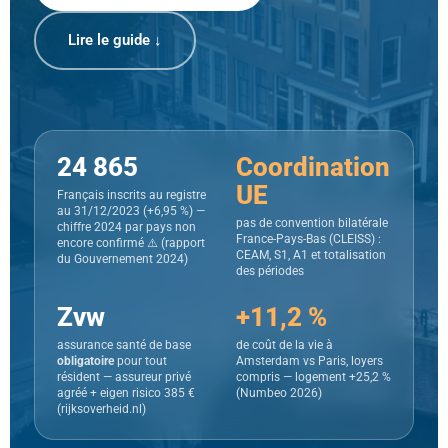
Lire le guide ↓
24 865
Coordination
UE
Français inscrits au registre
au 31/12/2023 (+6,95 %) —
pas de convention bilatérale
chiffre 2024 par pays non
France-Pays-Bas (CLEISS) :
encore confirmé ⚠️ (rapport
CEAM, S1, A1 et totalisation
du Gouvernement 2024)
des périodes
Zvw
+11,2 %
assurance santé de base
de coût de la vie à
obligatoire
pour tout
Amsterdam vs Paris, loyers
résident — assureur privé
compris — logement +25,2 %
agréé + eigen risico 385 €
(Numbeo 2026)
(rijksoverheid.nl)