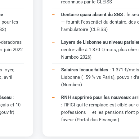
reconnues par le CLEISS
ce
:
Dentaire quasi absent du SNS
: le se
 pour les
— fournit l'essentiel du dentaire, des 
ISS)
l'ambulatoire (CLEISS)
oderadoras
Loyers de Lisbonne au niveau parisie
r juin 2022
centre-ville à 1 370 €/mois, plus cher
Numbeo 2026)
s loyer,
Salaires locaux faibles
: 1 371 €/moi
 avril
Lisbonne (−59 % vs Paris), pouvoir d'
(Numbeo)
réseau
:
RNH supprimé pour les nouveaux arr
nçais et 10
: l'IFICI qui le remplace est ciblé sur 
ouv.fr)
professions — et les pensions n'ont 
faveur (Portal das Finanças)