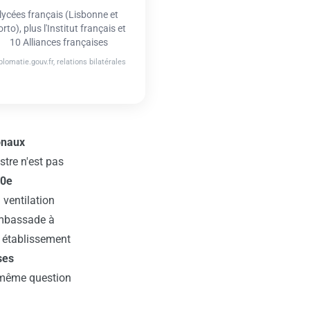
lycées français (Lisbonne et
rto), plus l'Institut français et
10 Alliances françaises
plomatie.gouv.fr, relations bilatérales
onaux
stre n'est pas
0e
 ventilation
'ambassade à
'« établissement
ses
a même question