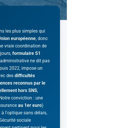
ons les plus simples qui
'Union européenne
, donc
ne vraie coordination de
jours,
formulaire S1
é administrative ne dit pas
depuis 2022, impose un
avec des
difficultés
ences reconnus par le
iellement hors SNS
,
Notre conviction : une
assurance
au 1er euro
)
 à l'optique sans délais,
Sécurité sociale
ment pertinent pour les