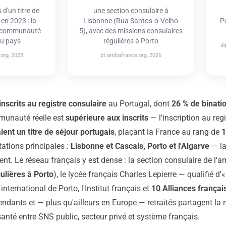
 d'un titre de
une section consulaire à
en 2023 : la
Lisbonne (Rua Santos-o-Velho
Po
e communauté
5), avec des missions consulaires
du pays
régulières à Porto
di
org, 2023
pt.ambafrance.org, 2026
inscrits au registre consulaire
au Portugal, dont
26 % de binati
munauté réelle est
supérieure aux inscrits
— l'inscription au regi
ent un titre de séjour portugais
, plaçant la France au rang de
1
tations principales :
Lisbonne et Cascais, Porto et l'Algarve
— la
ment. Le réseau français y est dense : la section consulaire de l
ulières à Porto
), le lycée français Charles Lepierre — qualifié d
international de Porto, l'Institut français et
10 Alliances françai
épendants et — plus qu'ailleurs en Europe — retraités partagent l
santé entre SNS public, secteur privé et système français.