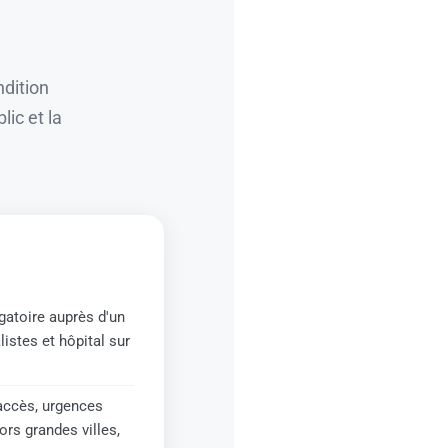
ndition
ic et la
igatoire auprès d'un
listes et hôpital sur
'accès, urgences
rs grandes villes,