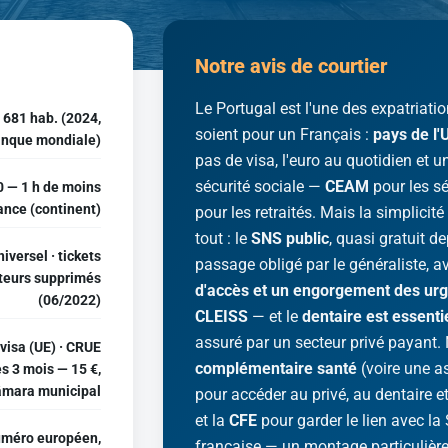
Notre avis de courtier
Le Portugal est l'une des expatriati
 681 hab. (2024,
soient pour un Français :
pays de l
nque mondiale)
pas de visa, l'euro au quotidien et u
sécurité sociale —
CEAM
pour les sé
 — 1 h de moins
ance (continent)
pour les retraités. Mais la simplicit
tout : le
SNS public
, quasi gratuit 
iversel · tickets
passage obligé par le généraliste, 
eurs supprimés
d'accès et un engorgement des urg
(06/2022)
CLEISS
— et le
dentaire est essent
assuré par un secteur privé payant. 
visa (UE) · CRUE
complémentaire santé
(voire une 
s 3 mois — 15 €,
âmara municipal
pour accéder au privé, au dentaire et
et la
CFE
pour garder le lien avec la 
uméro européen,
française — un montage particulière