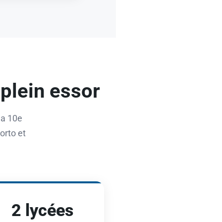
plein essor
 la 10e
orto et
2 lycées