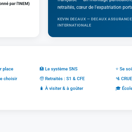
onné par l'INEM)
retraités, cœur de l'expatriation por
KEVIN DECAUX — DECAUX ASSURANCE
INTERNATIONALE
r place
🏥 Le système SNS
⭐ Se soi
e choisir
🧓 Retraités : S1 & CFE
🛂 CRUE
🧳 À visiter & à goûter
🎓 École