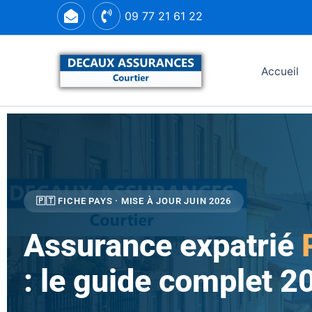
Aller
09 77 21 61 22
au
contenu
Accueil
🇵🇹 FICHE PAYS · MISE À JOUR JUIN 2026
Assurance expatrié
: le guide complet 2