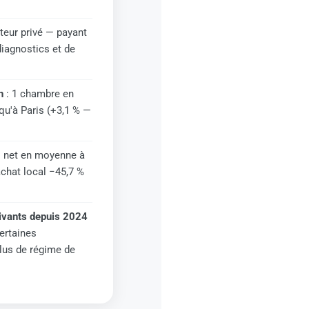
cteur privé — payant
diagnostics et de
n
: 1 chambre en
 qu'à Paris (+3,1 % —
s net en moyenne à
achat local −45,7 %
ivants depuis 2024
certaines
plus de régime de