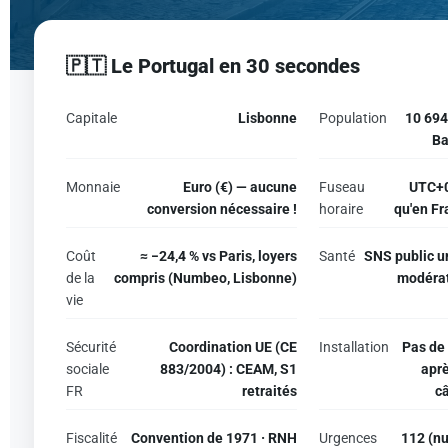
🇵🇹 Le Portugal en 30 secondes
Capitale
Lisbonne
Population
10 694
Ba
Monnaie
Euro (€) — aucune
Fuseau
UTC+0
conversion nécessaire !
horaire
qu'en Fr
Coût
≈ −24,4 % vs Paris, loyers
Santé
SNS public un
de la
compris (Numbeo, Lisbonne)
modérat
vie
Sécurité
Coordination UE (CE
Installation
Pas de 
sociale
883/2004) : CEAM, S1
aprè
FR
retraités
c
Fiscalité
Convention de 1971 · RNH
Urgences
112 (n