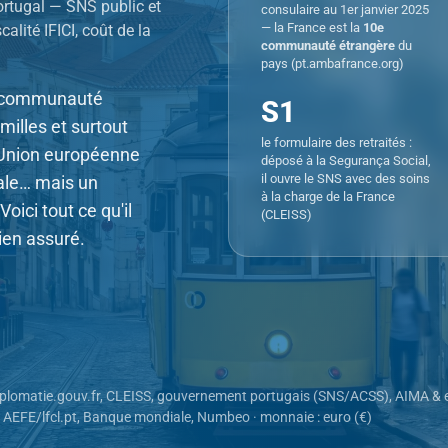
Portugal — SNS public et
consulaire au 1er janvier 2025
— la France est la
10e
calité IFICI, coût de la
communauté étrangère
du
pays (pt.ambafrance.org)
ne communauté
S1
amilles et surtout
le formulaire des retraités :
l'Union européenne
déposé à la Segurança Social,
il ouvre le SNS avec des soins
iale… mais un
à la charge de la France
oici tout ce qu'il
(CLEISS)
bien assuré.
 diplomatie.gouv.fr, CLEISS, gouvernement portugais (SNS/ACSS), AIMA & 
 AEFE/lfcl.pt, Banque mondiale, Numbeo · monnaie : euro (€)