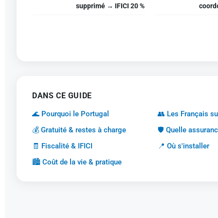
supprimé → IFICI 20 %
coord
DANS CE GUIDE
🌊 Pourquoi le Portugal
👥 Les Français su
💰 Gratuité & restes à charge
🛡️ Quelle assuranc
🧾 Fiscalité & IFICI
📍 Où s'installer
🏙️ Coût de la vie & pratique