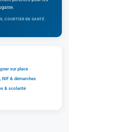
tugaise.
S, COURTIER EN SANTÉ
gner sur place
, NIF & démarches
s & scolarité