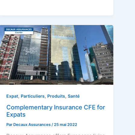
,
,
,
Expat
Particuliers
Produits
Santé
Complementary Insurance CFE for
Expats
Par
Decaux Assurances
/
25 mai 2022