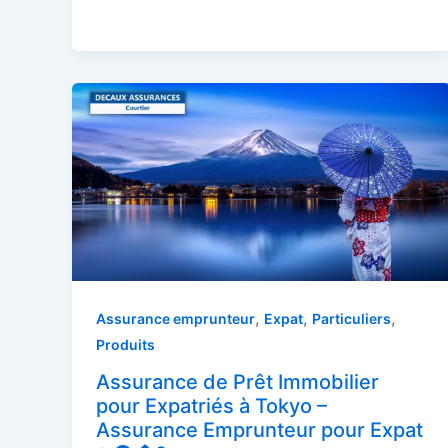
,
,
,
Assurance emprunteur
Expat
Particuliers
Produits
Assurance de Prêt Immobilier
pour Expatriés à Tokyo –
Assurance Emprunteur pour Expat