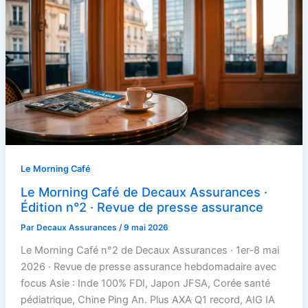
Le Morning Café
Le Morning Café de Decaux Assurances ·
Édition n°2 · Revue de presse assurance
Par
Decaux Assurances
/
9 mai 2026
Le Morning Café n°2 de Decaux Assurances · 1er-8 mai
2026 · Revue de presse assurance hebdomadaire avec
focus Asie : Inde 100% FDI, Japon JFSA, Corée santé
pédiatrique, Chine Ping An. Plus AXA Q1 record, AIG IA