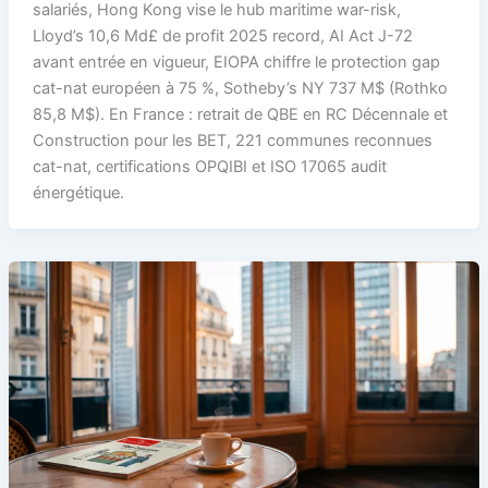
salariés, Hong Kong vise le hub maritime war-risk,
Lloyd’s 10,6 Md£ de profit 2025 record, AI Act J-72
avant entrée en vigueur, EIOPA chiffre le protection gap
cat-nat européen à 75 %, Sotheby’s NY 737 M$ (Rothko
85,8 M$). En France : retrait de QBE en RC Décennale et
Construction pour les BET, 221 communes reconnues
cat-nat, certifications OPQIBI et ISO 17065 audit
énergétique.