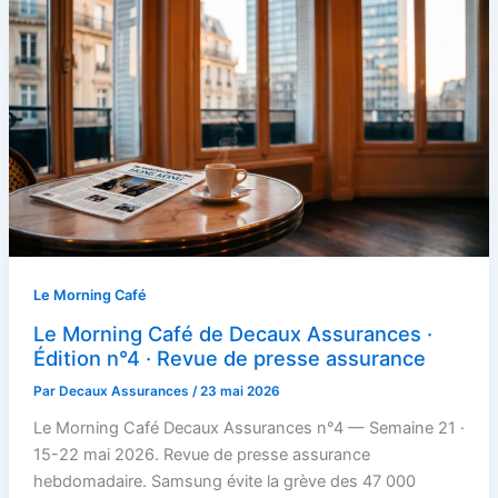
Le Morning Café
Le Morning Café de Decaux Assurances ·
Édition n°4 · Revue de presse assurance
Par
Decaux Assurances
/
23 mai 2026
Le Morning Café Decaux Assurances n°4 — Semaine 21 ·
15-22 mai 2026. Revue de presse assurance
hebdomadaire. Samsung évite la grève des 47 000