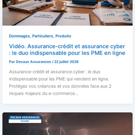
,
,
Dommages
Particuliers
Produits
Vidéo. Assurance-crédit et assurance cyber
: le duo indispensable pour les PME en ligne
Par
Decaux Assurances
/
22 juillet 2026
Assurance-crédit et assurance cyber : le duo
indispensable pour les PME qui vendent en ligne.
Protégez vos créances et vos données face aux 2
risques majeurs du e-commerce…