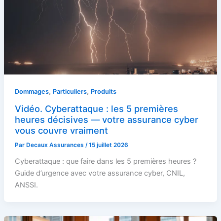
,
,
Dommages
Particuliers
Produits
Vidéo. Cyberattaque : les 5 premières
heures décisives — votre assurance cyber
vous couvre vraiment
Par
Decaux Assurances
/
15 juillet 2026
Cyberattaque : que faire dans les 5 premières heures ?
Guide d’urgence avec votre assurance cyber, CNIL,
ANSSI.