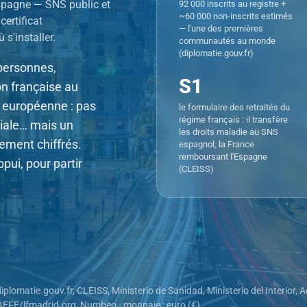
 Espagne — SNS public et
92 000 inscrits au registre +
~60 000 non-inscrits estimés
certificat
— l'une des premières
 s'installer.
communautés au monde
(diplomatie.gouv.fr)
personnes,
S1
on française au
n européenne : pas
le formulaire des retraités du
régime français : il transfère
ciale… mais un
les droits maladie au SNS
lement chiffrés.
espagnol, la France
remboursant l'Espagne
ppui, pour partir
(CLEISS)
diplomatie.gouv.fr, CLEISS, Ministerio de Sanidad, Ministerio del Interior, 
AEFE/lfmadrid.org, Numbeo · monnaie : euro (€)