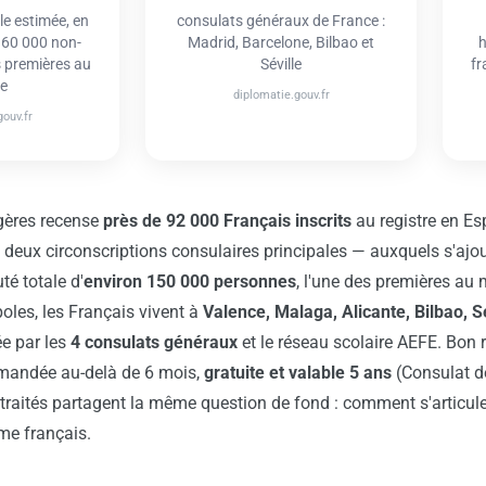
e estimée, en
consulats généraux de France :
 60 000 non-
Madrid, Barcelone, Bilbao et
h
s premières au
Séville
fr
e
diplomatie.gouv.fr
ouv.fr
ngères recense
près de 92 000 Français inscrits
au registre en Es
 deux circonscriptions consulaires principales — auxquels s'ajo
é totale d'
environ 150 000 personnes
, l'une des premières au
oles, les Français vivent à
Valence, Malaga, Alicante, Bilbao, Sé
ée par les
4 consulats généraux
et le réseau scolaire AEFE. Bon 
mandée au-delà de 6 mois,
gratuite et valable 5 ans
(Consulat d
traités partagent la même question de fond : comment s'articule
ème français.