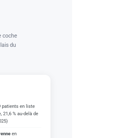
ne coche
lais du
 patients en liste
, 21,6 % au-delà de
025)
oyenne
en