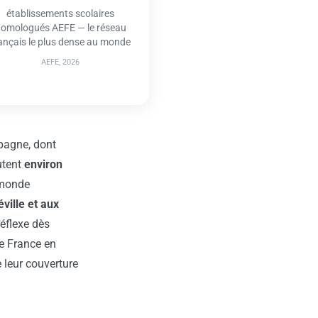
établissements scolaires
omologués AEFE — le réseau
ançais le plus dense au monde
AEFE, 2026
pagne, dont
utent
environ
 monde
ville et aux
réflexe dès
e France en
 leur couverture