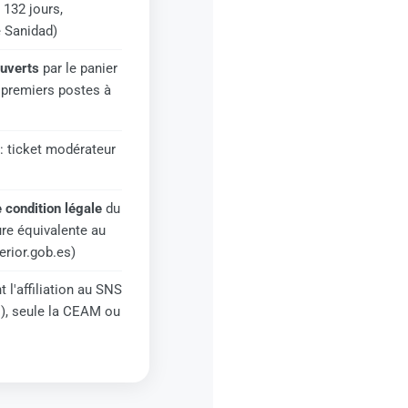
 132 jours,
e Sanidad)
ouverts
par le panier
 premiers postes à
: ticket modérateur
 condition légale
du
ure équivalente au
rior.gob.es)
t l'affiliation au SNS
), seule la CEAM ou