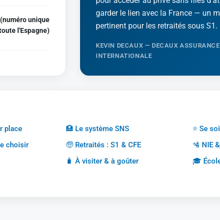
pour accéder au privé sans files d'at
garder le lien avec la France — un 
 (numéro unique
pertinent pour les retraités sous S1.
toute l'Espagne)
KEVIN DECAUX — DECAUX ASSURANCE
INTERNATIONALE
r place
🏥 Le système SNS
⭐ Se soi
e choisir
🧓 Retraités : S1 & CFE
🛂 NIE 
🧳 À visiter & à goûter
🎓 École