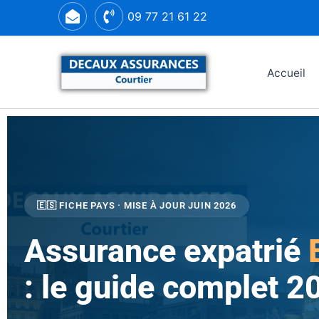
Aller
09 77 21 61 22
au
contenu
Accueil
🇪🇸 FICHE PAYS · MISE À JOUR JUIN 2026
Assurance expatrié
: le guide complet 2