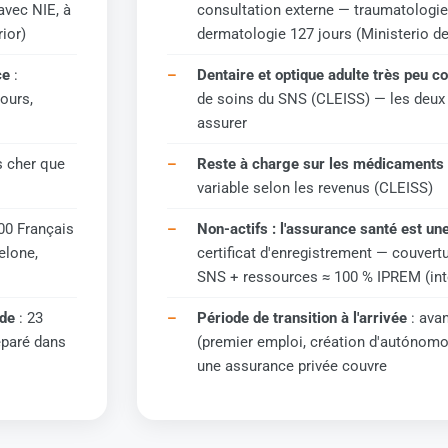
 avec NIE, à
consultation externe — traumatologie
ior)
dermatologie 127 jours (Ministerio d
ce
:
Dentaire et optique adulte très peu c
ours,
de soins du SNS (CLEISS) — les deux
assurer
s cher que
Reste à charge sur les médicaments
variable selon les revenus (CLEISS)
00 Français
Non-actifs : l'assurance santé est une
elone,
certificat d'enregistrement — couvert
SNS + ressources ≈ 100 % IPREM (inte
nde
: 23
Période de transition à l'arrivée
: avan
éparé dans
(premier emploi, création d'autónomo
une assurance privée couvre