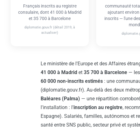
Français inscrits au registre
communauté total
consulaire, dont 41 000 à Madrid
ajoutant environ
et 35 700 à Barcelone
inscrits — l'une de
mond
diplomatie.gouv.fr (détail 2019, à
actualiser)
diplomatie.g
Le ministère de l'Europe et des Affaires étra
41 000 à Madrid
et
35 700 à Barcelone
— les
60 000 non-inscrits estimés
: une communaut
(diplomatie.gouv.fr). Au-delà des deux métrop
Baléares (Palma)
— une répartition corrobor
l'installation : l'
inscription au registre
, recom
Espagne). Salariés, familles, autónomos et re
santé entre SNS public, secteur privé et syst