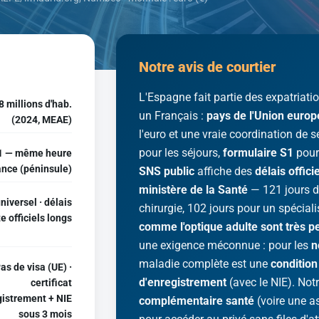
Notre avis de courtier
L'Espagne fait partie des expatriati
8 millions d'hab.
un Français :
pays de l'Union euro
(2024, MEAE)
l'euro et une vraie coordination de 
pour les séjours,
formulaire S1
pour 
 — même heure
ance (péninsule)
SNS public
affiche des
délais offici
ministère de la Santé
— 121 jours d
niversel · délais
chirurgie, 102 jours pour un spéciali
e officiels longs
comme l'optique adulte sont très p
une exigence méconnue : pour les
n
maladie complète est une
condition
as de visa (UE) ·
d'enregistrement
(avec le NIE). Notr
certificat
gistrement + NIE
complémentaire santé
(voire une 
sous 3 mois