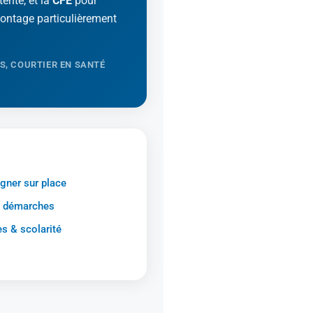
tente, et la
CFE
pour
montage particulièrement
S, COURTIER EN SANTÉ
gner sur place
& démarches
s & scolarité