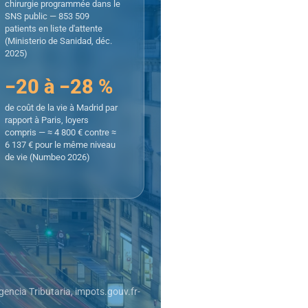
chirurgie programmée dans le
SNS public — 853 509
patients en liste d'attente
(Ministerio de Sanidad, déc.
2025)
−20 à −28 %
de coût de la vie à Madrid par
rapport à Paris, loyers
compris — ≈ 4 800 € contre ≈
6 137 € pour le même niveau
de vie (Numbeo 2026)
Agencia Tributaria, impots.gouv.fr-