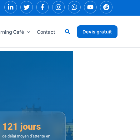
Rechercher
Devis gratuit
rning Café
Contact
121 jours
de délai moyen d'attente en