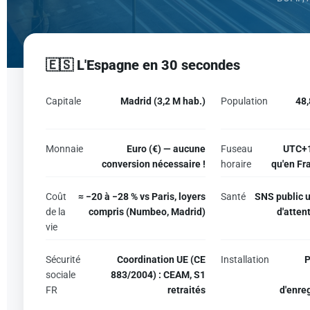
🇪🇸 L'Espagne en 30 secondes
Capitale
Madrid (3,2 M hab.)
Population
48,
Monnaie
Euro (€) — aucune
Fuseau
UTC+1
conversion nécessaire !
horaire
qu'en Fr
Coût
≈ −20 à −28 % vs Paris, loyers
Santé
SNS public u
de la
compris (Numbeo, Madrid)
d'attent
vie
Sécurité
Coordination UE (CE
Installation
P
sociale
883/2004) : CEAM, S1
FR
retraités
d'enre