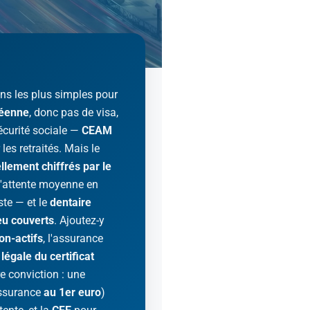
ons les plus simples pour
péenne
, donc pas de visa,
sécurité sociale —
CEAM
les retraités. Mais le
ellement chiffrés par le
'attente moyenne en
ste — et le
dentaire
eu couverts
. Ajoutez-y
on-actifs
, l'assurance
 légale du certificat
e conviction : une
assurance
au 1er euro
)