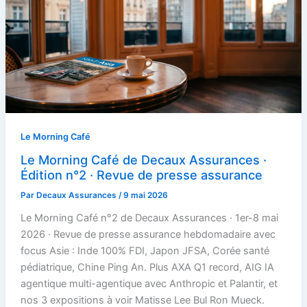
Le Morning Café
Le Morning Café de Decaux Assurances ·
Édition n°2 · Revue de presse assurance
Par
Decaux Assurances
/
9 mai 2026
Le Morning Café n°2 de Decaux Assurances · 1er-8 mai
2026 · Revue de presse assurance hebdomadaire avec
focus Asie : Inde 100% FDI, Japon JFSA, Corée santé
pédiatrique, Chine Ping An. Plus AXA Q1 record, AIG IA
agentique multi-agentique avec Anthropic et Palantir, et
nos 3 expositions à voir Matisse Lee Bul Ron Mueck.