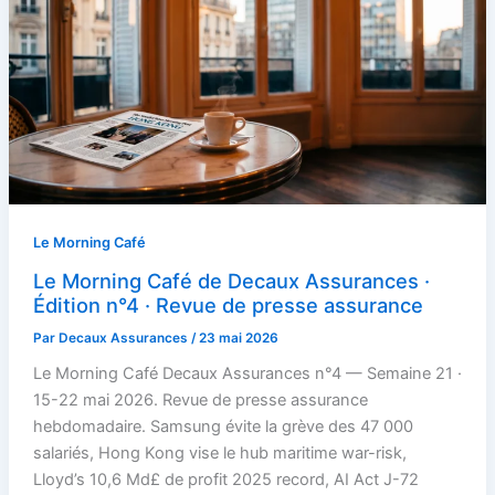
Le Morning Café
Le Morning Café de Decaux Assurances ·
Édition n°4 · Revue de presse assurance
Par
Decaux Assurances
/
23 mai 2026
Le Morning Café Decaux Assurances n°4 — Semaine 21 ·
15-22 mai 2026. Revue de presse assurance
hebdomadaire. Samsung évite la grève des 47 000
salariés, Hong Kong vise le hub maritime war-risk,
Lloyd’s 10,6 Md£ de profit 2025 record, AI Act J-72