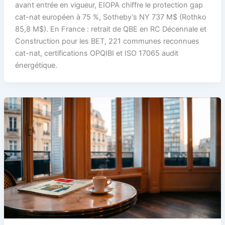
avant entrée en vigueur, EIOPA chiffre le protection gap
cat-nat européen à 75 %, Sotheby’s NY 737 M$ (Rothko
85,8 M$). En France : retrait de QBE en RC Décennale et
Construction pour les BET, 221 communes reconnues
cat-nat, certifications OPQIBI et ISO 17065 audit
énergétique.