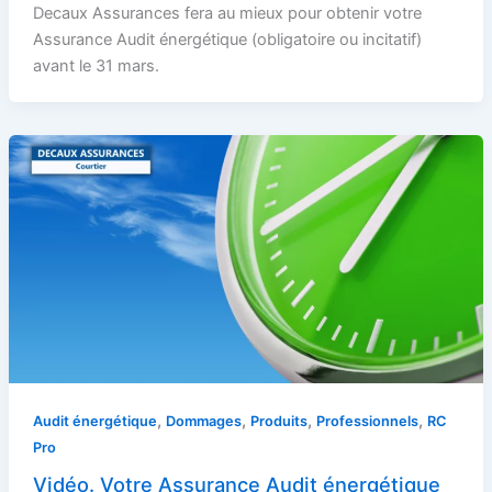
Decaux Assurances fera au mieux pour obtenir votre
Assurance Audit énergétique (obligatoire ou incitatif)
avant le 31 mars.
,
,
,
,
Audit énergétique
Dommages
Produits
Professionnels
RC
Pro
Vidéo. Votre Assurance Audit énergétique