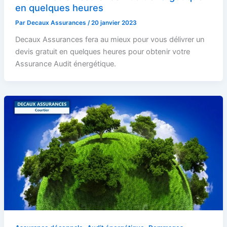
en quelques heures
Par
Decaux Assurances
/
20 janvier 2023
Decaux Assurances fera au mieux pour vous délivrer un
devis gratuit en quelques heures pour obtenir votre
Assurance Audit énergétique.