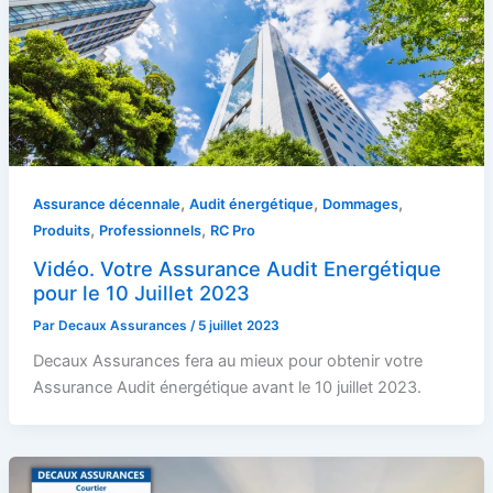
,
,
,
Assurance décennale
Audit énergétique
Dommages
,
,
Produits
Professionnels
RC Pro
Vidéo. Votre Assurance Audit Energétique
pour le 10 Juillet 2023
Par
Decaux Assurances
/
5 juillet 2023
Decaux Assurances fera au mieux pour obtenir votre
Assurance Audit énergétique avant le 10 juillet 2023.