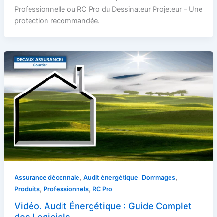
Professionnelle ou RC Pro du Dessinateur Projeteur – Une
protection recommandée.
,
,
,
Assurance décennale
Audit énergétique
Dommages
,
,
Produits
Professionnels
RC Pro
Vidéo. Audit Énergétique : Guide Complet
des Logiciels