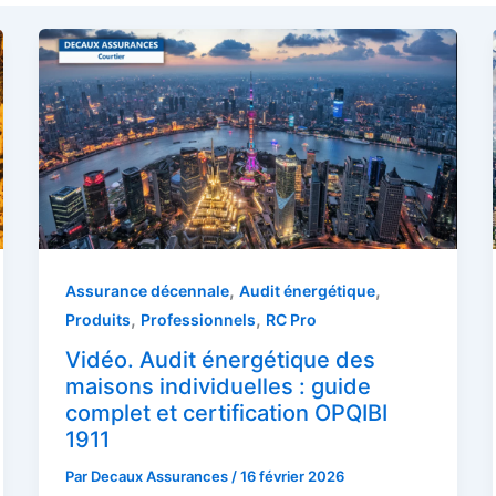
,
,
Assurance décennale
Audit énergétique
,
,
Produits
Professionnels
RC Pro
Vidéo. Audit énergétique des
maisons individuelles : guide
complet et certification OPQIBI
1911
Par
Decaux Assurances
/
16 février 2026