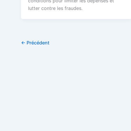
conditions pour limiter les dépenses et
lutter contre les fraudes.
←
Précédent