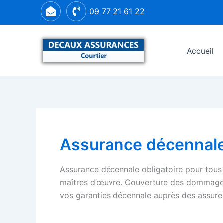
Aller
09 77 21 61 22
au
contenu
Accueil
Assurance décennal
Assurance décennale obligatoire pour tous l
maîtres d’œuvre. Couverture des dommages
vos garanties décennale auprès des assureur