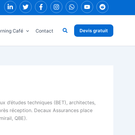
Rechercher
Devis gratuit
rning Café
Contact
ux d’études techniques (BET), architectes,
près réception. Decaux Assurances place
irail, QBE).