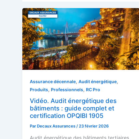
,
,
Assurance décennale
Audit énergétique
,
,
Produits
Professionnels
RC Pro
Vidéo. Audit énergétique des
bâtiments : guide complet et
certification OPQIBI 1905
Par
Decaux Assurances
/
23 février 2026
Audit énergétique des bâtiments tertiaires