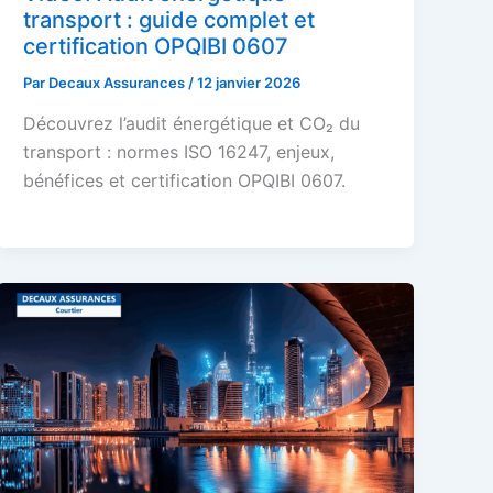
transport : guide complet et
certification OPQIBI 0607
Par
Decaux Assurances
/
12 janvier 2026
Découvrez l’audit énergétique et CO₂ du
transport : normes ISO 16247, enjeux,
bénéfices et certification OPQIBI 0607.