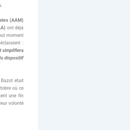
).
istes (AAM)
AA)
ont déjà
 tout moment
éclaraient :
 simplifiera
du dispositif
Bazot était
tobre où ce
tent une fin
 leur volonté