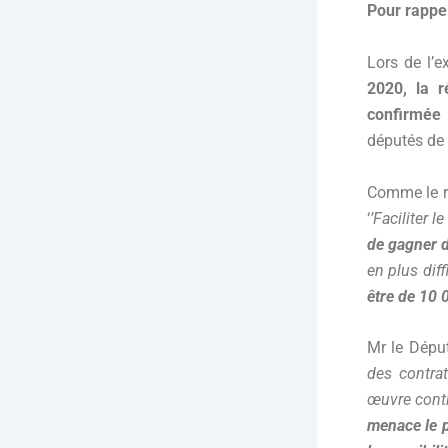
Pour rappel
Lors de l’
2020, la r
confirmée
députés de 
Comme le ra
‘
’Faciliter
de gagner d
en plus dif
être de 10 
Mr le Déput
des contra
œuvre conti
menace le p