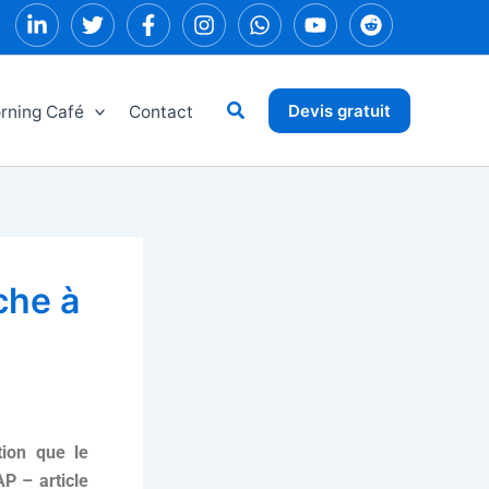
Rechercher
Devis gratuit
rning Café
Contact
che à
tion que le
AP – article