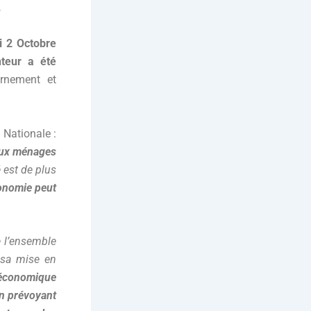
.
i 2 Octobre
nteur a été
rnement et
 Nationale :
aux ménages
é est de plus
conomie peut
de l’ensemble
 sa mise en
e économique
en prévoyant