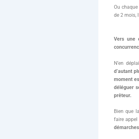
Ou chaque a
de 2 mois, l
Vers une 
concurrenc
N’en déplai
d’autant pl
moment es
déléguer s
prêteur.
Bien que l
faire appe
démarches 