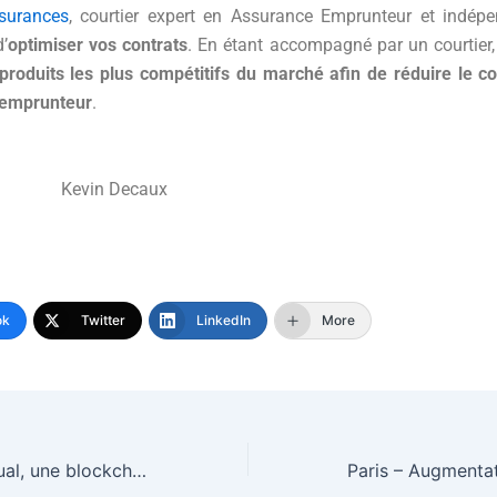
surances
, courtier expert en Assurance Emprunteur et indép
’
optimiser vos contrats
. En étant accompagné par un courtier
produits les plus compétitifs du marché afin de réduire le co
 emprunteur
.
n Decaux
ok
Twitter
LinkedIn
More
Flash Infos – Arcual, une blockchain dans le monde de l’art