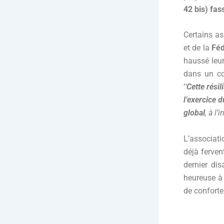
42 bis) fas
Certains as
et de la
Féd
haussé leur
dans un c
‘
‘
Cette résil
l’exercice d
global
, à l’
L’associat
déjà ferven
dernier dis
heureuse à c
de conforter