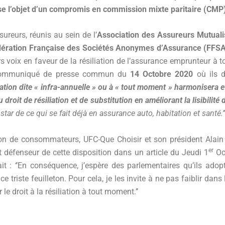
se l’objet d’un compromis en commission mixte paritaire (CMP
sureurs, réunis au sein de l’
Association des Assureurs Mutual
ération Française des Sociétés Anonymes d’Assurance (FFS
s voix en faveur de la résiliation de l’assurance emprunteur à
ommuniqué de presse commun du
14 Octobre 2020
où ils d
iation dite « infra-annuelle » ou à « tout moment »
harmonisera et
u droit de résiliation et de substitution en améliorant la lisibilité 
instar de ce qui se fait déjà en assurance auto, habitation et santé.’’
ion de consommateurs, UFC-Que Choisir et son président Alain 
er
t défenseur de cette disposition dans un article du Jeudi 1
Oc
ait : ‘’En conséquence, j’espère des parlementaires qu’ils adop
e triste feuilleton. Pour cela, je les invite à ne pas faiblir dans
 le droit à la résiliation à tout moment.’’