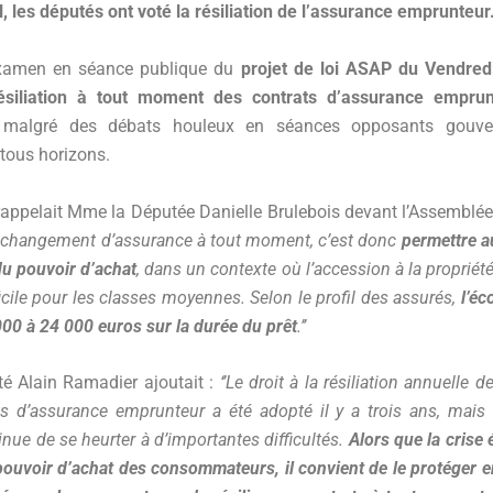
, les députés ont voté la résiliation de l’assurance emprunteur
examen en séance publique du
projet de loi ASAP du Vendred
ésiliation à tout moment des contrats d’assurance empru
malgré des débats houleux en séances opposants gouve
tous horizons.
ppelait Mme la Députée Danielle Brulebois devant l’Assemblée
 le changement d’assurance à tout moment, c’est donc
permettre 
u pouvoir d’achat
, dans un contexte où l’accession à la propriét
ficile pour les classes moyennes. Selon le profil des assurés,
l’é
000 à 24 000 euros sur la durée du prêt
.’’
é Alain Ramadier ajoutait :
‘’Le droit à la résiliation annuelle 
ts d’assurance emprunteur a été adopté il y a trois ans, mais
nue de se heurter à d’importantes difficultés.
Alors que la cris
ouvoir d’achat des consommateurs, il convient de le protéger 