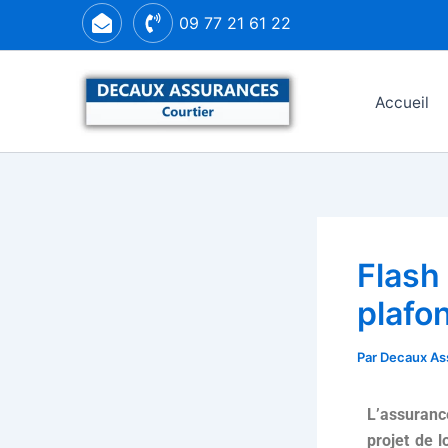
Aller
09 77 21 61 22
au
contenu
Accueil
Flash
plafon
Par
Decaux As
L’assuranc
projet de l