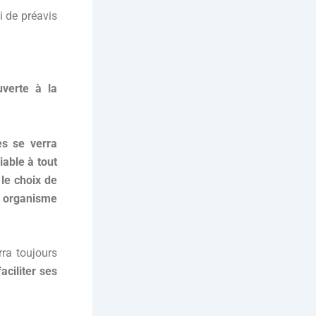
i de préavis
verte à la
s se verra
iable à tout
le choix de
n organisme
ra toujours
faciliter ses