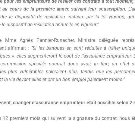
ité pour les emprunteurs de résilier ces contrats à tout moment,
 au cours de la première année suivant leur souscription.
L’a
dre le dispositif de résiliation instauré par la loi Hamon, qui
 le dispositif de résiliation annuelle en vigueur.’’
e Mme Agnès Pannier-Runacher, Ministre déléguée représ
nt affirmait :
‘’Si les banques en sont réduites à traiter uniq
ques », elles augmenteront le coût de l’assurance emprunteur. L
commission spéciale pourrait donc avoir, in fine, un effet pe
les plus vulnérables paieraient plus, tandis que les personn
t la vie devant elles et ont un bon emploi paieraient moins.’’
sent, changer d’assurance emprunteur était possible selon 2 s
 12 premiers mois qui suivent la signature du contrat, nous 