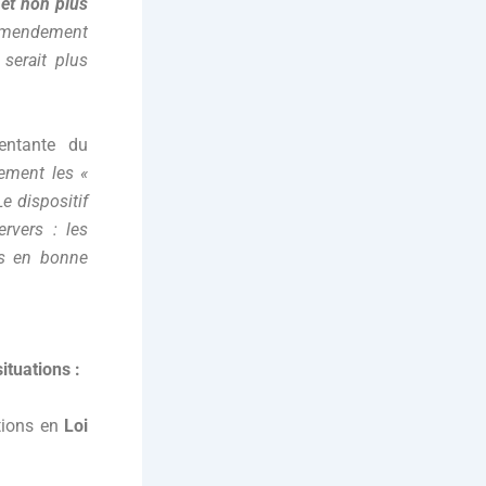
 et non plus
mendement
 serait plus
entante du
uement les «
e dispositif
rvers : les
es en bonne
ituations :
étions en
Loi