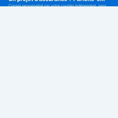
Conseil personnalisé par votre courtier indépendant, sans
engagement.
Devis gratuit
09 77 21 61 22
DECAUX ASSURANCES
Courtier
Courtier en assurances indépendant à Neuilly-sur-Seine.
Professionnels, particuliers et expatriés : nous comparons
pour vous les meilleures offres du marché.
11 rue de Chartres, 92200 Neuilly-sur-Seine
contact@decauxassurances.com
PROFESSIONNELS