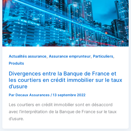
,
,
,
Actualités assurance
Assurance emprunteur
Particuliers
Produits
Divergences entre la Banque de France et
les courtiers en crédit immobilier sur le taux
d’usure
Par
Decaux Assurances
/
13 septembre 2022
Les courtiers en crédit immobilier sont en désaccord
avec l’interprétation de la Banque de France sur le taux
d’usure.