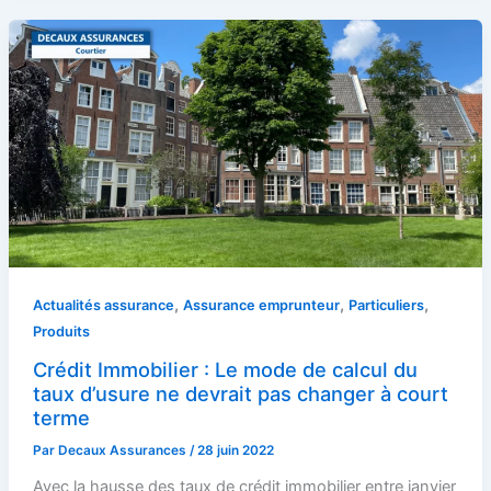
,
,
,
Actualités assurance
Assurance emprunteur
Particuliers
Produits
Crédit Immobilier : Le mode de calcul du
taux d’usure ne devrait pas changer à court
terme
Par
Decaux Assurances
/
28 juin 2022
Avec la hausse des taux de crédit immobilier entre janvier