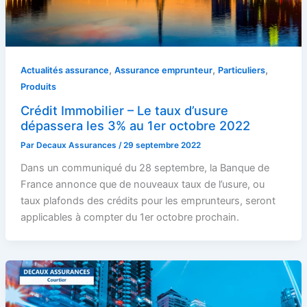
,
,
,
Actualités assurance
Assurance emprunteur
Particuliers
Produits
Crédit Immobilier – Le taux d’usure
dépassera les 3% au 1er octobre 2022
Par
Decaux Assurances
/
29 septembre 2022
Dans un communiqué du 28 septembre, la Banque de
France annonce que de nouveaux taux de l’usure, ou
taux plafonds des crédits pour les emprunteurs, seront
applicables à compter du 1er octobre prochain.