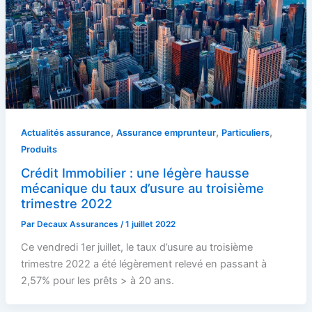
,
,
,
Actualités assurance
Assurance emprunteur
Particuliers
Produits
Crédit Immobilier : une légère hausse
mécanique du taux d’usure au troisième
trimestre 2022
Par
Decaux Assurances
/
1 juillet 2022
Ce vendredi 1er juillet, le taux d’usure au troisième
trimestre 2022 a été légèrement relevé en passant à
2,57% pour les prêts > à 20 ans.