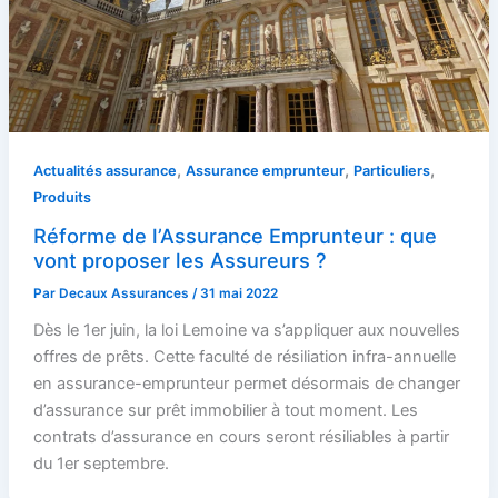
,
,
,
Actualités assurance
Assurance emprunteur
Particuliers
Produits
Réforme de l’Assurance Emprunteur : que
vont proposer les Assureurs ?
Par
Decaux Assurances
/
31 mai 2022
Dès le 1er juin, la loi Lemoine va s’appliquer aux nouvelles
offres de prêts. Cette faculté de résiliation infra-annuelle
en assurance-emprunteur permet désormais de changer
d’assurance sur prêt immobilier à tout moment. Les
contrats d’assurance en cours seront résiliables à partir
du 1er septembre.