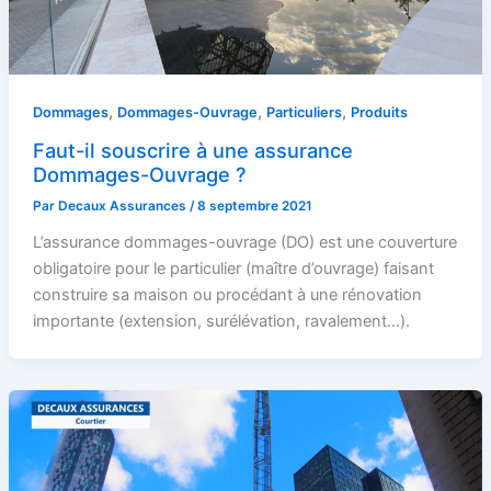
,
,
,
Dommages
Dommages-Ouvrage
Particuliers
Produits
Faut-il souscrire à une assurance
Dommages-Ouvrage ?
Par
Decaux Assurances
/
8 septembre 2021
L’assurance dommages-ouvrage (DO) est une couverture
obligatoire pour le particulier (maître d’ouvrage) faisant
construire sa maison ou procédant à une rénovation
importante (extension, surélévation, ravalement…).