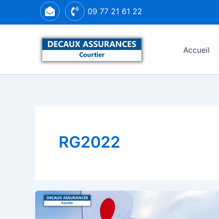
Aller
09 77 21 61 22
au
contenu
Accueil
RG2022